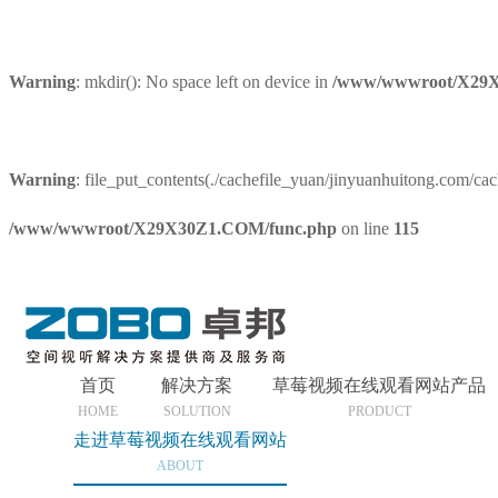
Warning
: mkdir(): No space left on device in
/www/wwwroot/X29X
Warning
: file_put_contents(./cachefile_yuan/jinyuanhuitong.com/cach
/www/wwwroot/X29X30Z1.COM/func.php
on line
115
首页
解决方案
草莓视频在线观看网站产品
HOME
SOLUTION
PRODUCT
走进草莓视频在线观看网站
ABOUT