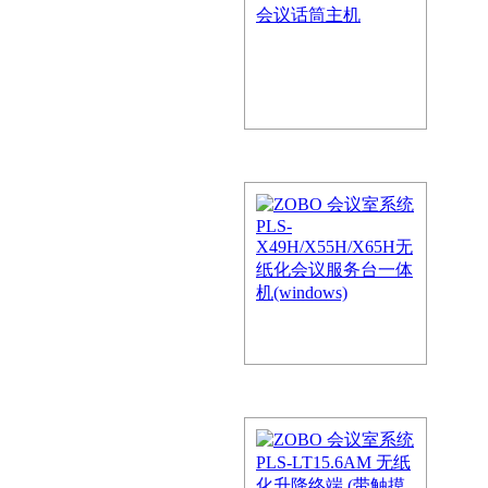
频技术，它所诠释的自然音质为
线观看师发挥想象力提供了充分
无纸化会议系统PLS-
主席单元
用基于局域网、专网或移动互联
，是使用现代通讯技术、音…
T10.1W/T13.3W/T15.6W
用基于局域网、专网或移动互联