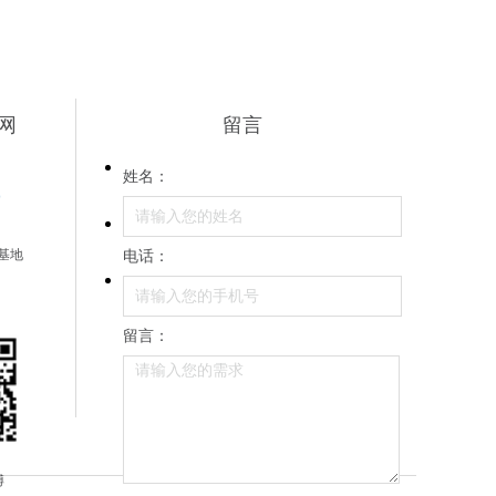
网
留言
姓名：
6
基地
电话：
留言：
博