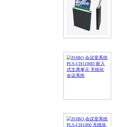
tDisplay-R216LED/4K
(4K版)
议屏打破了传统LCD屏幕无法实
使用寿命有限的壁垒,且兼具…
DSP数字信号处理器 DM22