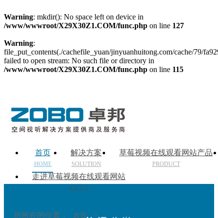
Warning
: mkdir(): No space left on device in
/www/wwwroot/X29X30Z1.COM/func.php
on line
127
Warning
:
file_put_contents(./cachefile_yuan/jinyuanhuitong.com/cache/79/fa92
failed to open stream: No such file or directory in
/www/wwwroot/X29X30Z1.COM/func.php
on line
115
首页
解决方案
草莓视频在线观看网站产品
HOME
SOLUTION
PRODUCT
走进草莓视频在线观看网站
ABOUT
您所在的位置：
>
首页
技术支持