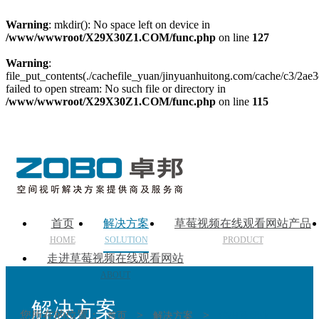
Warning
: mkdir(): No space left on device in
/www/wwwroot/X29X30Z1.COM/func.php
on line
127
Warning
:
file_put_contents(./cachefile_yuan/jinyuanhuitong.com/cache/c3/2ae3
failed to open stream: No such file or directory in
/www/wwwroot/X29X30Z1.COM/func.php
on line
115
首页
解决方案
草莓视频在线观看网站产品
HOME
SOLUTION
PRODUCT
走进草莓视频在线观看网站
ABOUT
解决方案
您所在的位置：
>
>
首页
解决方案
演出及商业